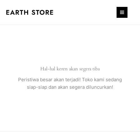
Lewati
V4
ke
konten
Hal-hal keren akan segera tiba
Peristiwa besar akan terjadi! Toko kami sedang
siap-siap dan akan segera diluncurkan!